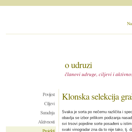
Na
o udruzi
članovi udruge, ciljevi i aktivnos
Klonska selekcija gra
Povijest
Ciljevi
Suradnja
Svaka je sorta po nečemu različita i spec
obavlja se izbor prilikom podizanja nasa
Aktivnosti
svi trsovi pojedine sorte posađeni u isti
svaki vinogradar zna da to nije tako, tj.
Projekti