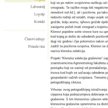
koji se po nekim svojstvima razlikuju od o
Laboratorij
vinogradu. Te razlike mogu biti negativne (
neredovit rod itd.), ali i pozitivne, pa tako
Logotip
redovito rodniji od ostalih, imaju uvijek v
Kontakt
grožđe, bolju aromu, njihovo grožđe rijetk
zasigurno poželi imati vinograd u kojemu b
Klonovi pojedine sorte vinove loze su upr
kod kojeg je došlo do određenih pozitivni
Članovi udruge
dugi niz godina i čije potomstvo nakon u
Ponuda vina
zadrži ta pozitivna svojstva. Klonovi se 
naziva klonska selekcija.
Projekt “Klonska selekcija graševine” zap
znanstvenicima Agronomskog fakulteta u
postupku koji se sastoji od pronalaženja,
trsova kod kojih se uočavaju određene p
gospodarski važnih svojstava. Trenutno j
petogodišnjeg ciklusa.
Vrhunac ovog petogodišnjeg istraživanja j
cijepova koja podrazumijeva dobivanje mj
graševine. S tim klonovima i plavom etik
klonovima graševine spremnima za distrib