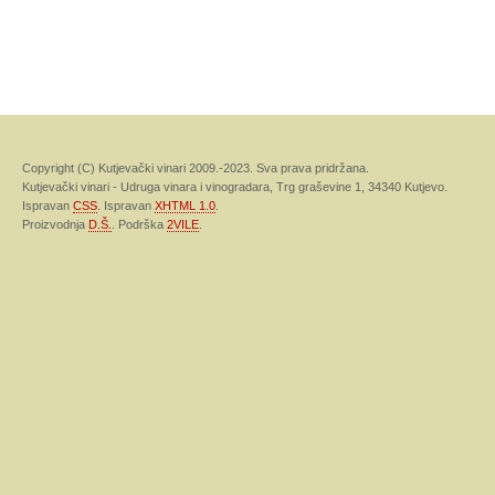
Copyright (C) Kutjevački vinari 2009.-2023. Sva prava pridržana.
Kutjevački vinari - Udruga vinara i vinogradara, Trg graševine 1, 34340 Kutjevo.
Ispravan
CSS
. Ispravan
XHTML 1.0
.
Proizvodnja
D.Š.
. Podrška
2VILE
.