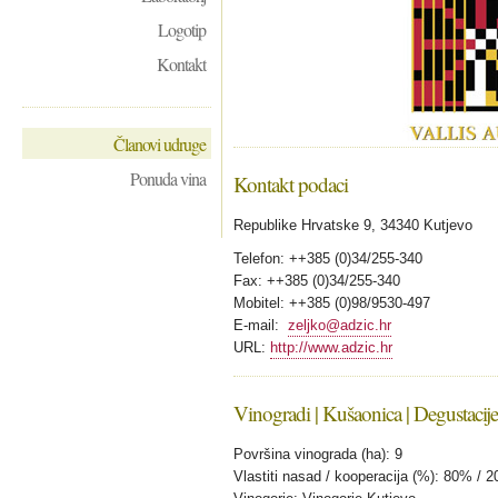
Logotip
Kontakt
Članovi udruge
Ponuda vina
Kontakt podaci
Republike Hrvatske 9, 34340 Kutjevo
Telefon: ++385 (0)34/255-340
Fax: ++385 (0)34/255-340
Mobitel: ++385 (0)98/9530-497
E-mail:
zeljko@adzic.hr
URL:
http://www.adzic.hr
Vinogradi | Kušaonica | Degustacije
Površina vinograda (ha): 9
Vlastiti nasad / kooperacija (%): 80% / 