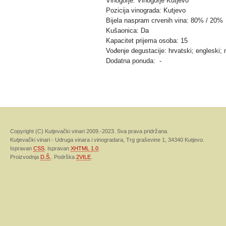
Vinogorje: Vinogorje Kutjevo
Pozicija vinograda: Kutjevo
Bijela naspram crvenih vina: 80% / 20%
Kušaonica: Da
Kapacitet prijema osoba: 15
Vođenje degustacije: hrvatski; engleski; 
Dodatna ponuda: -
Copyright (C) Kutjevački vinari 2009.-2023. Sva prava pridržana.
Kutjevački vinari - Udruga vinara i vinogradara, Trg graševine 1, 34340 Kutjevo.
Ispravan
CSS
. Ispravan
XHTML 1.0
.
Proizvodnja
D.Š.
. Podrška
2VILE
.