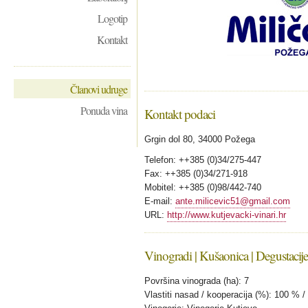
Logotip
Kontakt
Članovi udruge
Ponuda vina
Kontakt podaci
Grgin dol 80, 34000 Požega
Telefon: ++385 (0)34/275-447
Fax: ++385 (0)34/271-918
Mobitel: ++385 (0)98/442-740
E-mail:
ante.milicevic51@gmail.com
URL:
http://www.kutjevacki-vinari.hr
Vinogradi | Kušaonica | Degustacije
Površina vinograda (ha): 7
Vlastiti nasad / kooperacija (%): 100 % 