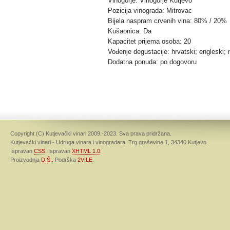
Vinogorje: Vinogorje Kutjevo
Pozicija vinograda: Mitrovac
Bijela naspram crvenih vina: 80% / 20%
Kušaonica: Da
Kapacitet prijema osoba: 20
Vođenje degustacije: hrvatski; engleski;
Dodatna ponuda: po dogovoru
Copyright (C) Kutjevački vinari 2009.-2023. Sva prava pridržana.
Kutjevački vinari - Udruga vinara i vinogradara, Trg graševine 1, 34340 Kutjevo.
Ispravan
CSS
. Ispravan
XHTML 1.0
.
Proizvodnja
D.Š.
. Podrška
2VILE
.