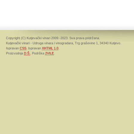
Copyright (C) Kutjevački vinari 2009.-2023. Sva prava pridržana.
Kutjevački vinari - Udruga vinara i vinogradara, Trg graševine 1, 34340 Kutjevo.
Ispravan
CSS
. Ispravan
XHTML 1.0
.
Proizvodnja
D.Š.
. Podrška
2VILE
.