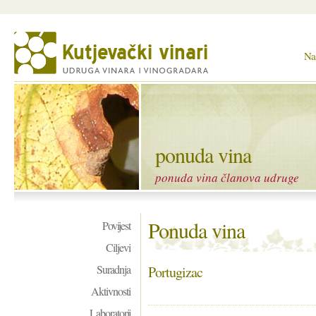
Na
ponuda vina
ponuda vina članova udruge
Ponuda vina
Povijest
Ciljevi
Suradnja
Portugizac
Aktivnosti
Laboratorij