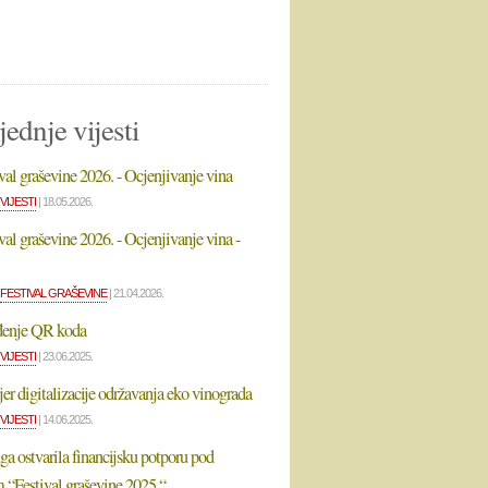
jednje vijesti
val graševine 2026. - Ocjenjivanje vina
VIJESTI
| 18.05.2026.
val graševine 2026. - Ocjenjivanje vina -
FESTIVAL GRAŠEVINE
| 21.04.2026.
enje QR koda
VIJESTI
| 23.06.2025.
er digitalizacije održavanja eko vinograda
VIJESTI
| 14.06.2025.
a ostvarila financijsku potporu pod
 “Festival graševine 2025.“