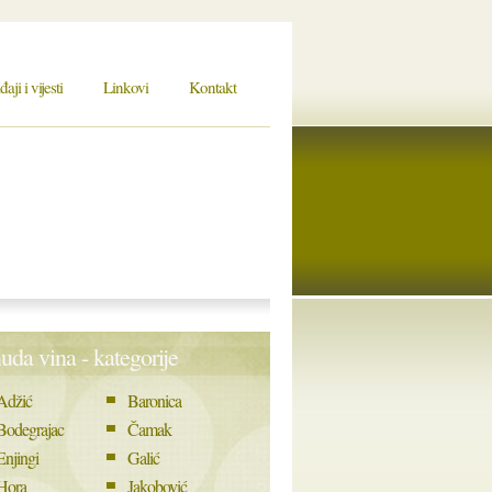
ji i vijesti
Linkovi
Kontakt
uda vina - kategorije
Adžić
Baronica
Bodegrajac
Čamak
Enjingi
Galić
Hora
Jakobović