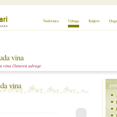
Naslovnica
Udruga
Kutjevo
Događa
uda vina
a vina članova udruge
da vina
pon