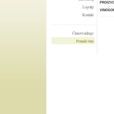
PROIZV
Logotip
VINOGO
Kontakt
Članovi udruge
Ponuda vina