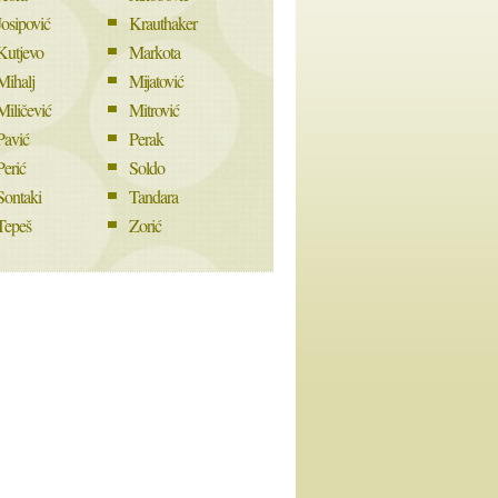
Josipović
Krauthaker
Kutjevo
Markota
Mihalj
Mijatović
Miličević
Mitrović
Pavić
Perak
Perić
Soldo
Sontaki
Tandara
Tepeš
Zorić