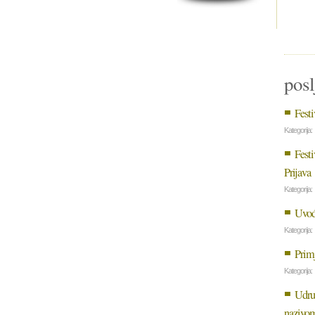
posl
Festi
Kategorija:
Festi
Prijava
Kategorija:
Uvođ
Kategorija:
Primj
Kategorija:
Udrug
nazivom