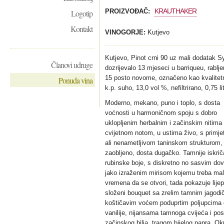
KRAUTHAKER
PROIZVOĐAČ:
Logotip
Kontakt
VINOGORJE:
Kutjevo
Kutjevo, Pinot crni 90 uz mali dodatak S
Članovi udruge
dozrijevalo 13 mjeseci u barriqueu, rablj
15 posto novome, označeno kao kvalitet
Ponuda vina
k.p. suho, 13,0 vol %, nefiltrirano, 0,75 lit
Moderno, mekano, puno i toplo, s dosta
voćnosti u harmoničnom spoju s dobro
uklopljenim herbalnim i začinskim nitima 
cvijetnom notom, u ustima živo, s primj
ali nenametljivom taninskom strukturom, 
zaobljeno, dosta dugačko. Tamnije iskri
rubinske boje, s diskretno no sasvim dov
jako izraženim mirisom kojemu treba ma
vremena da se otvori, tada pokazuje lijep
složeni bouquet sa zrelim tamnim jagodič
koštičavim voćem poduprtim poljupcima 
vanilije, nijansama tamnoga cvijeća i po
začinskog bilja, tragom bijelog papra. Ok