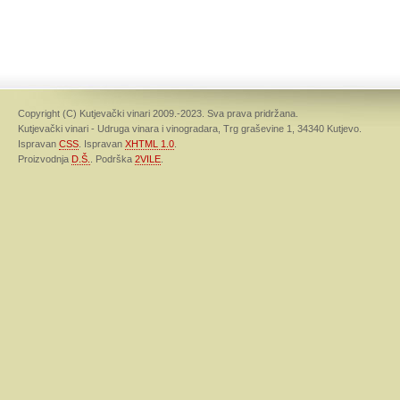
Copyright (C) Kutjevački vinari 2009.-2023. Sva prava pridržana.
Kutjevački vinari - Udruga vinara i vinogradara, Trg graševine 1, 34340 Kutjevo.
Ispravan
CSS
. Ispravan
XHTML 1.0
.
Proizvodnja
D.Š.
. Podrška
2VILE
.