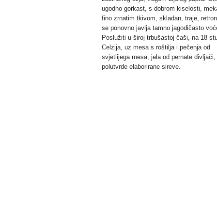
ugodno gorkast, s dobrom kiselosti, mek
fino zrnatim tkivom, skladan, traje, retro
se ponovno javlja tamno jagodičasto voć
Poslužiti u široj trbušastoj čaši, na 18 s
Celzija, uz mesa s roštilja i pečenja od
svjetlijega mesa, jela od pernate divljači,
polutvrde elaborirane sireve.