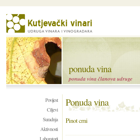
ponuda vina
ponuda vina članova udruge
Ponuda vina
Povijest
Ciljevi
Suradnja
Pinot crni
Aktivnosti
Laboratorij