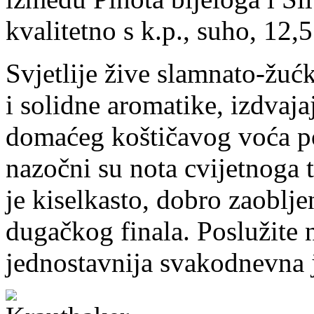
kvalitetno s k.p., suho, 12,5
Svjetlije žive slamnato-žuć
i solidne aromatike, izdvaja
domaćeg koštičavog voća po
nazočni su nota cvijetnoga 
je kiselkasto, dobro zaobljen
dugačkog finala. Poslužite 
jednostavnija svakodnevna j