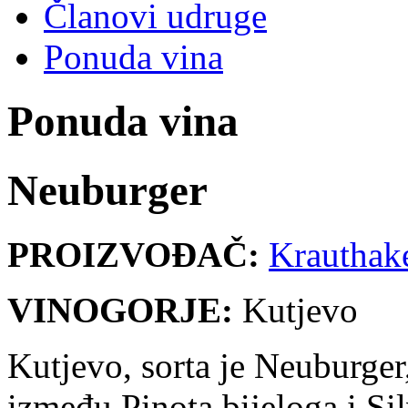
Članovi udruge
Ponuda vina
Ponuda vina
Neuburger
PROIZVOĐAČ:
Krauthak
VINOGORJE:
Kutjevo
Kutjevo, sorta je Neuburger,
između Pinota bijeloga i S