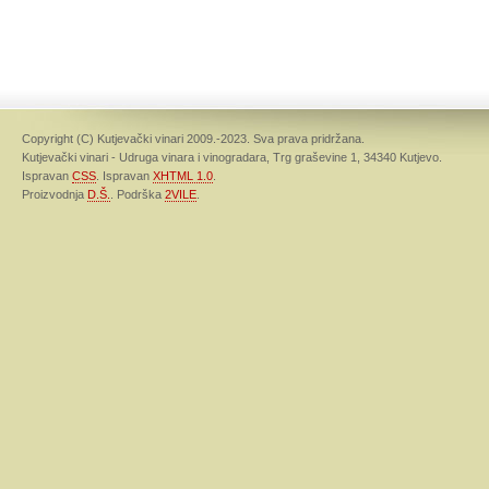
Copyright (C) Kutjevački vinari 2009.-2023. Sva prava pridržana.
Kutjevački vinari - Udruga vinara i vinogradara, Trg graševine 1, 34340 Kutjevo.
Ispravan
CSS
. Ispravan
XHTML 1.0
.
Proizvodnja
D.Š.
. Podrška
2VILE
.