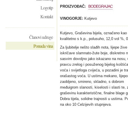
BODEGRAJAC
PROIZVOĐAČ:
Logotip
Kontakt
VINOGORJE:
Kutjevo
Kutjevo, Graševina bijela, označeno kao
Članovi udruge
kvalitetno s k.p., polusuho, 12,0 vol %, 0,
Ponuda vina
Za ljubitelje nešto slađih nota, lijepe žive
iskričave slamnato-žute boje, diskretno 
sasvim dovoljno jako iskazano na nosu, 
pravcu zrelog i posuženog bijelog koštić
voća i svijetloga cvijeća, u pozadini je tr
orašastog voća. U ustima mekano, lijepo
zaobljeno, smireno, skladno, s dobrom
međuigrom slanosti, kiselosti i slasti te, 
graševinu karakteristične, finalne blage g
Dobra tijela, solidne trajnosti u ustima. P
na oko 10 Celzijevih stupnjeva.