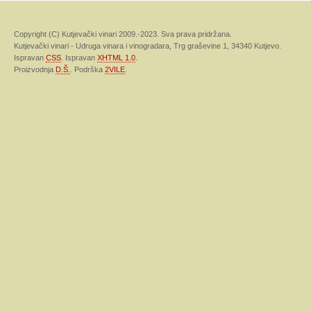
Copyright (C) Kutjevački vinari 2009.-2023. Sva prava pridržana.
Kutjevački vinari - Udruga vinara i vinogradara, Trg graševine 1, 34340 Kutjevo.
Ispravan
CSS
. Ispravan
XHTML 1.0
.
Proizvodnja
D.Š.
. Podrška
2VILE
.