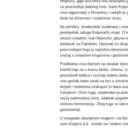
Hrnjevcu, gdje ova firma ima ostavljenu 
za proizvodnju ledenog vina. Inače Kutjev
vina najpoznatiji u Hrvatskoj i zadnjih j
titule na državnom i svjetskom nivou.
Na početku, dvadesetak studenata i vina
predsjednik udruge Kutjevački vinari. O t
stručni suradnici Ivan Marinclin, glavne 
predavač na Fakultetu. Upoznali su okup
proizvodnjom koja je najčešće ekonomski 
značaj u vinarskim krugovima i gastronom
Predikatna vina obzirom na ostatak šeće
klasificiraju se u kasnu berbu, izbornu, 
prosušenih bobica i na kraju ledenu berbu
vino grožđe treba ostati na lozi u zimsk
divljači i bolestima očekujući tri dana 
Celzijevih. Osim toga, neophodan je polož
većoj nadmorskoj visini, odabrati pogodnu
složenu fermentaciju. Zbog toga su takva 
gastronomiji.
U vinogradu obavijenom maglom i na bli
osim Kutjeva d.d. kušalo se i ledeno vino 