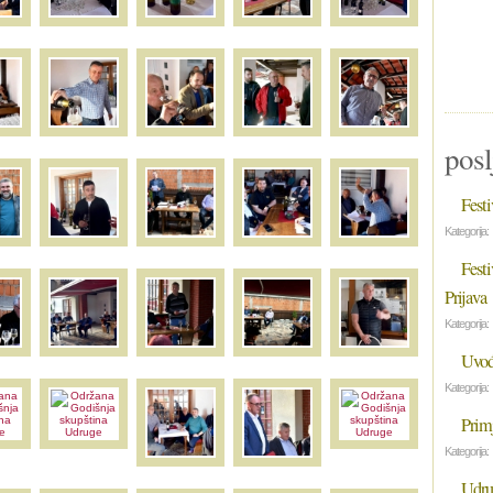
posl
Festi
Kategorija:
Festi
Prijava
Kategorija:
Uvođ
Kategorija:
Primj
Kategorija:
Udrug