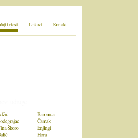
ji i vijesti
Linkovi
Kontakt
novi udruge
džić
Baronica
odegrajac
Čamak
ina Škoro
Enjingi
alić
Hora