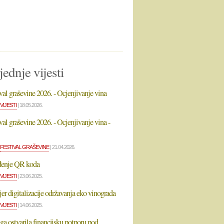
jednje vijesti
val graševine 2026. - Ocjenjivanje vina
VIJESTI
| 18.05.2026.
val graševine 2026. - Ocjenjivanje vina -
FESTIVAL GRAŠEVINE
| 21.04.2026.
enje QR koda
VIJESTI
| 23.06.2025.
er digitalizacije održavanja eko vinograda
VIJESTI
| 14.06.2025.
a ostvarila financijsku potporu pod