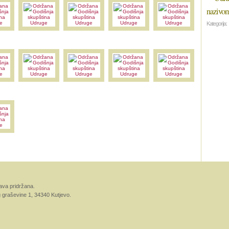
nazivom
Kategorija:
ava pridržana.
g graševine 1, 34340 Kutjevo.