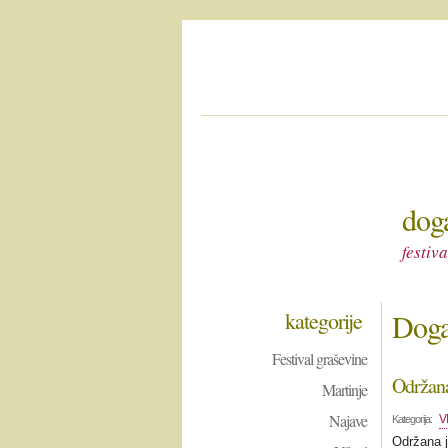
doga
festiv
kategorije
Događ
Festival graševine
Održana
Martinje
Najave
V
Kategorija:
Održana j