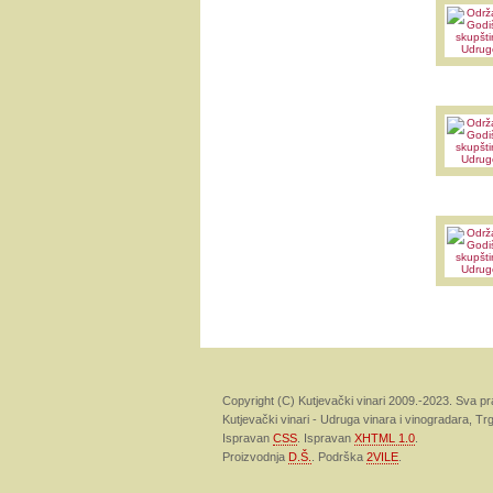
Copyright (C) Kutjevački vinari 2009.-2023. Sva pr
Kutjevački vinari - Udruga vinara i vinogradara, Tr
Ispravan
CSS
. Ispravan
XHTML 1.0
.
Proizvodnja
D.Š.
. Podrška
2VILE
.