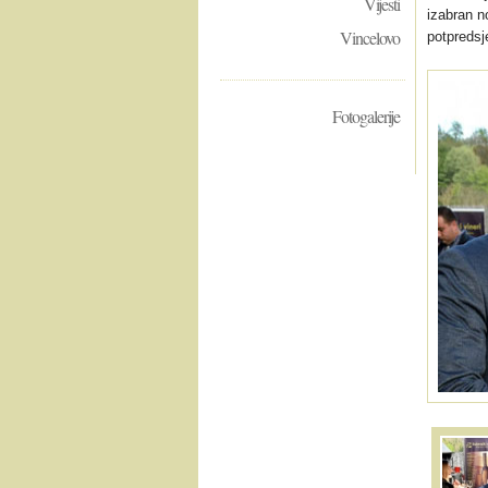
Vijesti
izabran n
Vincelovo
potpredsj
Fotogalerije