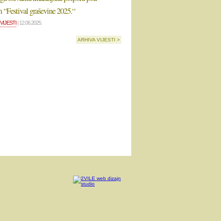
 “Festival graševine 2025.“
VIJESTI
| 12.06.2025.
ARHIVA VIJESTI >