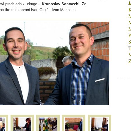
J
ovi predsjednik udruge -
Krunoslav Sontacchi
. Za
K
ednike su izabrani Ivan Grgić i Ivan Marinclin.
M
M
M
P
S
T
Z