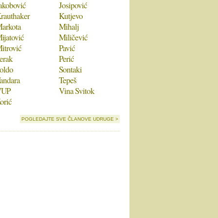
akobović
Josipović
rauthaker
Kutjevo
arkota
Mihalj
ijatović
Miličević
itrović
Pavić
erak
Perić
oldo
Sontaki
andara
Tepeš
VUP
Vina Svitok
orić
POGLEDAJTE SVE ČLANOVE UDRUGE >