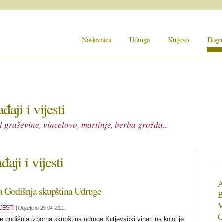
Naslovnica
Udruga
Kutjevo
Događa
đaji i vijesti
al graševine, vincelovo, martinje, berba grožđa...
aji i vijesti
čla
A
 Godišnja skupština Udruge
B
V
IJESTI
| Objavljeno: 29. 04. 2021.
G
e godišnja izborna skupština udruge Kutjevački vinari na kojoj je